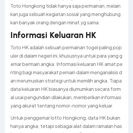
Toto Hongkong tidak hanya saja permainan, melain
kan juga sebuah kegiatan sosial yang menghubung
kan banyak orang dengan minat yg sama.
Informasi Keluaran HK
Toto HK adalah sebuah permainan togel paling pop
uler di dalam negeri ini, khususnya untuk para yang g
emar bermain angka. Informasi keluaran HK amat pe
nting bagi masyarakat pemain dalam menganalisis d
an merumuskan strategi untuk memilih angka. Tiapa
data keluaran HK biasanya diumumkan secara form
al usai pengundian dilakukan, memberikan informasi
yang akurat tentang nomor-nomor yang keluar.
Untuk penggemar lotto Hongkong, data HK bukan
hanya angka; tetapi sebagai alat dalam ramalan has