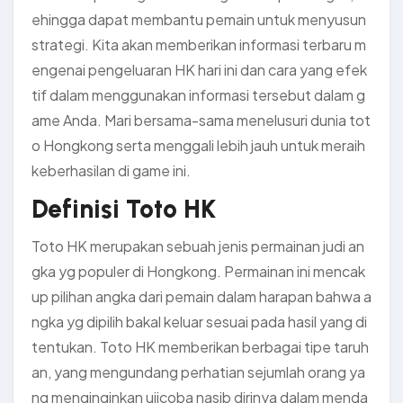
ehingga dapat membantu pemain untuk menyusun
strategi. Kita akan memberikan informasi terbaru m
engenai pengeluaran HK hari ini dan cara yang efek
tif dalam menggunakan informasi tersebut dalam g
ame Anda. Mari bersama-sama menelusuri dunia tot
o Hongkong serta menggali lebih jauh untuk meraih
keberhasilan di game ini.
Definisi Toto HK
Toto HK merupakan sebuah jenis permainan judi an
gka yg populer di Hongkong. Permainan ini mencak
up pilihan angka dari pemain dalam harapan bahwa a
ngka yg dipilih bakal keluar sesuai pada hasil yang di
tentukan. Toto HK memberikan berbagai tipe taruh
an, yang mengundang perhatian sejumlah orang ya
ng menginginkan ujicoba nasib dirinya dalam menda