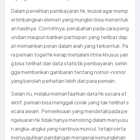
Dalam penelitian pembayaran hk, krusial agar memp
ertimbangkan elemen yang mungkin bisa menentuk
an hasilnya. Contohnya, perubahan pada cara peng
undian maupun bahkan partisipan yang terlibat dap
at memainkan peran dalam arah yang terbentuk. Pa
ra pemain togel hk kerap menjalani ritme khusus yan
g bisa terlihat dari data statistik pembayaran, sehin
gga memberikan gambaran tentang nomor-nomor
yang beroleh perhatian lebih dari para pemain.
Selain itu, melalui memanfaatkan data hk secara ef
ektif, pemain bisa menggali corak yang tak terlihat s
ecara awam. Pemeriksaan yang mendetail pada pe
ngeluaran hk tidak hanya menolong dalam menyusu
n angka-angka yang nantinya muncul, tetapi serta
menyuguhkan pandangan mengenai kemungkinan