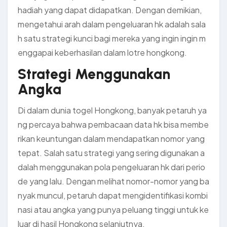
hadiah yang dapat didapatkan. Dengan demikian,
mengetahui arah dalam pengeluaran hk adalah sala
h satu strategi kunci bagi mereka yang ingin ingin m
enggapai keberhasilan dalam lotre hongkong.
Strategi Menggunakan
Angka
Di dalam dunia togel Hongkong, banyak petaruh ya
ng percaya bahwa pembacaan data hk bisa membe
rikan keuntungan dalam mendapatkan nomor yang
tepat. Salah satu strategi yang sering digunakan a
dalah menggunakan pola pengeluaran hk dari perio
de yang lalu. Dengan melihat nomor-nomor yang ba
nyak muncul, petaruh dapat mengidentifikasi kombi
nasi atau angka yang punya peluang tinggi untuk ke
luar di hasil Hongkong selanjutnya.