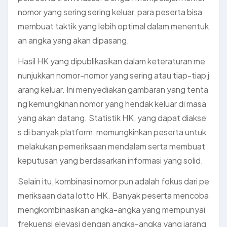
nomor yang sering sering keluar, para peserta bisa
membuat taktik yang lebih optimal dalam menentuk
an angka yang akan dipasang.
Hasil HK yang dipublikasikan dalam keteraturan me
nunjukkan nomor-nomor yang sering atau tiap-tiap j
arang keluar. Ini menyediakan gambaran yang tenta
ng kemungkinan nomor yang hendak keluar di masa
yang akan datang. Statistik HK, yang dapat diakse
s di banyak platform, memungkinkan peserta untuk
melakukan pemeriksaan mendalam serta membuat
keputusan yang berdasarkan informasi yang solid.
Selain itu, kombinasi nomor pun adalah fokus dari pe
meriksaan data lotto HK. Banyak peserta mencoba
mengkombinasikan angka-angka yang mempunyai
frekuensi elevasi dengan angka-angka yang jarang