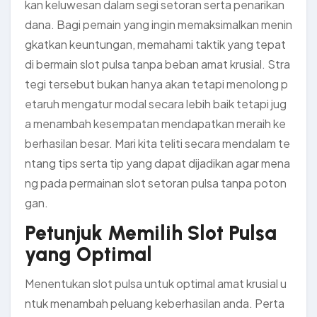
kan keluwesan dalam segi setoran serta penarikan
dana. Bagi pemain yang ingin memaksimalkan menin
gkatkan keuntungan, memahami taktik yang tepat
di bermain slot pulsa tanpa beban amat krusial. Stra
tegi tersebut bukan hanya akan tetapi menolong p
etaruh mengatur modal secara lebih baik tetapi jug
a menambah kesempatan mendapatkan meraih ke
berhasilan besar. Mari kita teliti secara mendalam te
ntang tips serta tip yang dapat dijadikan agar mena
ng pada permainan slot setoran pulsa tanpa poton
gan.
Petunjuk Memilih Slot Pulsa
yang Optimal
Menentukan slot pulsa untuk optimal amat krusial u
ntuk menambah peluang keberhasilan anda. Perta