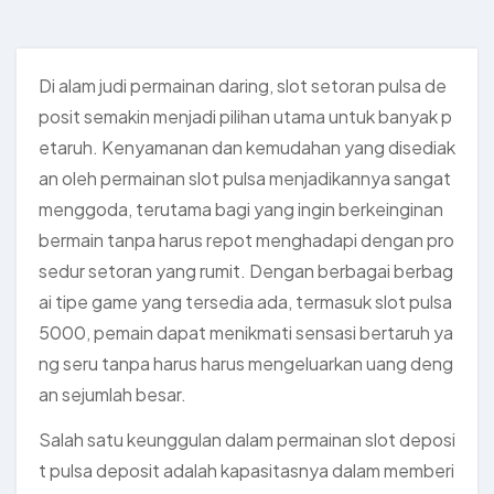
Di alam judi permainan daring, slot setoran pulsa de
posit semakin menjadi pilihan utama untuk banyak p
etaruh. Kenyamanan dan kemudahan yang disediak
an oleh permainan slot pulsa menjadikannya sangat
menggoda, terutama bagi yang ingin berkeinginan
bermain tanpa harus repot menghadapi dengan pro
sedur setoran yang rumit. Dengan berbagai berbag
ai tipe game yang tersedia ada, termasuk slot pulsa
5000, pemain dapat menikmati sensasi bertaruh ya
ng seru tanpa harus harus mengeluarkan uang deng
an sejumlah besar.
Salah satu keunggulan dalam permainan slot deposi
t pulsa deposit adalah kapasitasnya dalam memberi