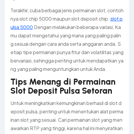
Terakhir, cuba berbagai jenis permainan slot, contoh
nya slot chip 5000 maupun slot deposit chip.
slot p
ulsa 5000
Dengan melakukan beberapa variasi, Ka
mu dapat mengetahui yang mana yang paling palin
g sesuai dengan cara anda serta anggaran anda. S
etiap tipe permainan punya fitur dan volatilitas yang
bervariasi, sehingga penting untuk mendapatkan ya
ng yang paling menguntungkan untuk Anda.
Tips Menang di Permainan
Slot Deposit Pulsa Setoran
Untuk meningkatkan kemungkinan berhasil di slot d
eposit pulsa, penting untuk menentukan alat perma
inan slot yang sesuai. Cari permainan slot yang men
awarkan RTP yang tinggi, karena hal ini menyiratkan