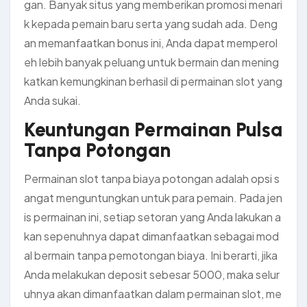
gan. Banyak situs yang memberikan promosi menari
k kepada pemain baru serta yang sudah ada. Deng
an memanfaatkan bonus ini, Anda dapat memperol
eh lebih banyak peluang untuk bermain dan mening
katkan kemungkinan berhasil di permainan slot yang
Anda sukai.
Keuntungan Permainan Pulsa
Tanpa Potongan
Permainan slot tanpa biaya potongan adalah opsi s
angat menguntungkan untuk para pemain. Pada jen
is permainan ini, setiap setoran yang Anda lakukan a
kan sepenuhnya dapat dimanfaatkan sebagai mod
al bermain tanpa pemotongan biaya. Ini berarti, jika
Anda melakukan deposit sebesar 5000, maka selur
uhnya akan dimanfaatkan dalam permainan slot, me