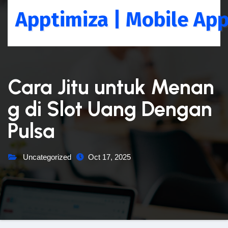
Skip
Apptimiza | Mobile App
to
content
Cara Jitu untuk Menan
g di Slot Uang Dengan
Pulsa
Uncategorized
Oct 17, 2025