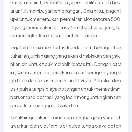
bahwa mesin tersebut punya probabilitas lebih bes
ar untuk membayar kemenangan. Selain itu, jangan l
upa untuk menemukan permainan slot setoran 500
0 yang memberikan bonus atau fitur khusus yang bi
sa meningkatkan peluang untuk bermain.
Ingatlah untuk membatasi kendali saat berlaga. Ten
tukanlah jumlah uang yang akan dihabiskan dan yaki
nkan diri untuk tidak melebihi batas itu. Dengan cara
ini, kalian dapat menjauhkan diri dari kerugian yang si
gnifikan dan tetap mencintai aktivitas. Pilih slot dep
osit pulsa tanpa biaya potongan untuk memastikan
persentase berhasil yang lebih menguntungkan tan
pa perlu menanggung biaya lain.
Terakhir, gunakan promo dan penghargaan yang dit
awarkan oleh platform slot pulsa tanpa biaya poton